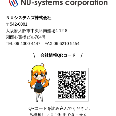
3.個人情報の管理について
当社は、個人情報を厳重に管理し機密保持に努める
ものとします。ただし、当社は、情報の漏洩、消
ＮＵシステムズ株式会社
失、他者による改ざん等が完全に防止されることに
〒542-0081
ついてのお客様に対する保証を一切行わないものと
大阪府大阪市中央区南船場4-12-8
します。
関西心斎橋ビル704号
TEL:06-4300-4447
FAX:06-6210-5454
4.個人情報の委託について
会社情報QRコード
当社は、個人情報の取り扱いの全部または一部を第
三者に委託する場合は、当該第三者について厳正な
調査を行い、取り扱いを委託された個人情報の安全
管理が図られるよう当該第三者に対する必要かつ適
切な監督を行います。
5.個人情報の第三者への提供
QRコードを読み込んでください。
当社は、個人情報保護法等の法令に定めのある場合
※機種によりご利用できません。