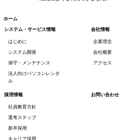
を除き、個人情報をあらかじめご本人の同意を得る
ことなく、第三者に対して開示又は提供しないもの
ホーム
とします。
システム・サービス情報
会社情報
ただし、以下の各号に該当する場合は、この限りで
はありません。
はじめに
企業理念
・お客様の同意がある場合
システム開発
会社概要
・法令により開示が認められている場合
保守・メンテナンス
アクセス
・法令により開示を求められた場合
法人向けパソコンレンタ
・人の生命、身体又は財産の保護のために必要があ
ル
る場合であって、本人の同意を得ることが困難で
ある場合
採用情報
お問い合わせ
・警察、検察、裁判所、消費者センター等公的機関
等により法律の定める手段によって開示を求めら
社員教育方針
れ、当社が適切と判定した場合
選考ステップ
新卒採用
6.個人情報の最新性・正確性の維持について
キャリア採用