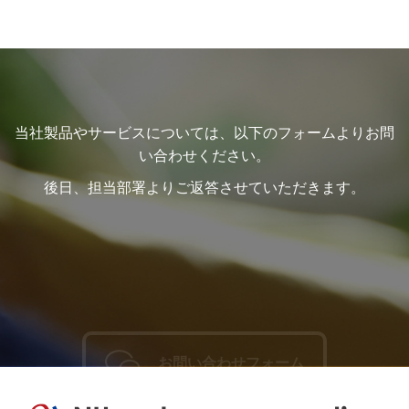
2.個人情報の利用について
当社がお客様よりご提供いただく個人情報を以下の
利用目的のために使用するものとします。
以下に定めのない目的で個人情報を利用する場合、
当社製品やサービスについては、以下のフォームよりお問
あらかじめご本人の同意を得た上で行います。
い合わせください。
・お客様との契約の履行
後日、担当部署よりご返答させていただきます。
・より良い製品やサービスの開発のための調査・分
析
・お客様への有用な情報の提供
・各種会員制サービスの提供
・各種お問い合わせへの対応
・入社を希望される方向けの情報の提供及び採用選
考
お問い合わせフォーム