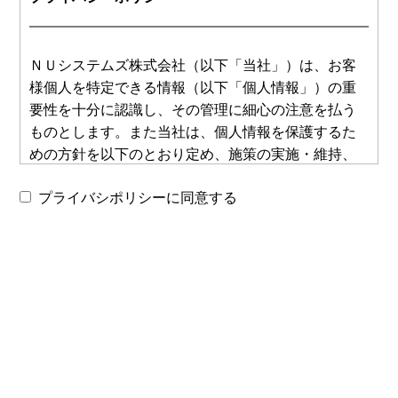
ＮＵシステムズ株式会社（以下「当社」）は、お客
様個人を特定できる情報（以下「個人情報」）の重
要性を十分に認識し、その管理に細心の注意を払う
ものとします。また当社は、個人情報を保護するた
めの方針を以下のとおり定め、施策の実施・維持、
それらの継続的な改善を行います。当社は、個人情
プライバシポリシーに同意する
報保護に関する法令及びその他の規範を遵守しま
す。
1.個人情報の取得について
当社は、個人情報の入手を適法かつ公正な手段によ
って行うものとし、お客様の意思に反する不正な入
手を行わないものとします。
当社は、個人情報を収集する場合、その利用目的を
あらかじめ通知又は公表するものとします。